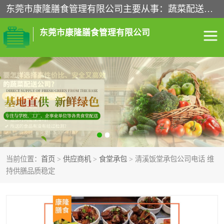
东莞市康隆膳食管理有限公司主要从事：蔬菜配送、食堂承包、企业工厂食堂承包、机关单位食堂承包、调味品配送、粮油配送、干货配送、副食配送、水果配送、海鲜配送等业务，东莞蔬菜配送电话，咨询在线客服。
东莞市康隆膳食管理有限公司
食堂承包
蔬菜配送
粮油配送
鲜肉配送
海鲜配送
食材配送
当前位置：
首页
>
供应商机
>
食堂承包
> 清溪饭堂承包公司电话 维
调料配送
企业工厂食堂承包
持供膳品质稳定
机关单位食堂承包
调味品配送
干货配送
副食配送