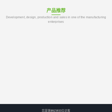
产品推荐
Development, design, production and sales in one of the manufacturing
enterprises
您是第
8925935
位访客