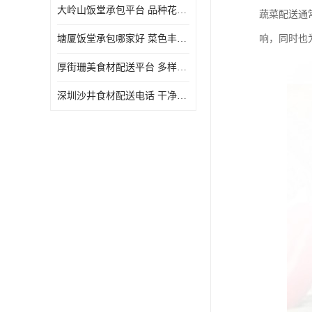
大岭山饭堂承包平台 品种花样丰富 定期推出新菜式
蔬菜配送通
塘厦饭堂承包哪家好 菜色丰富 大幅度降低食材成本
响，同时也
厚街珊美食材配送平台 多样化选择 提高膳食质量
深圳沙井食材配送电话 干净卫生 无需亲自管理