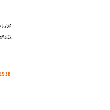
市长安镇
蔬菜配送
2938