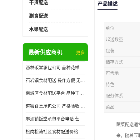
干货配送
产品描述
副食配送
单位
水果配送
起送数量
包装
最新供应商机
更多
储存方式
沥林饭堂承包公司 品种花样丰富 提高员工饮食质量
可售地
石岩镇食材配送 操作方便 无需亲自管理
特色
南城区食材配送平台 品种丰富 配送时间较短
服务体系
道窖食堂承包公司 严格验收 维持供膳品质稳定
菜品
麻涌镇饭堂承包平台电话 营养均衡 定期推出新菜式
蔬菜配送通
松岗松涛社区食材配送价格 搭配均匀 菜式品种类别多
来，随着互