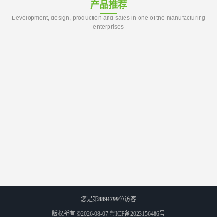
产品推荐
Development, design, production and sales in one of the manufacturing
enterprises
您是第
8894799
位访客
版权所有 ©2026-08-07
粤ICP备2023156486号