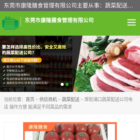
东莞市康隆膳食管理有限公司主要从事：蔬菜配送、食堂承包、企业工厂食堂承包、机关单位食堂承包、调味品配送、粮油配送、干货配送、副食配送、水果配送、海鲜配送等业务，东莞蔬菜配送电话，咨询在线客服。
东莞市康隆膳食管理有限公司
食堂承包
蔬菜配送
粮油配送
鲜肉配送
海鲜配送
食材配送
当前位置：
首页
>
供应商机
>
蔬菜配送
> 厚街涌口蔬菜配送公司电
调料配送
企业工厂食堂承包
话 操作方便 能满足不同菜品的需求
机关单位食堂承包
调味品配送
干货配送
副食配送