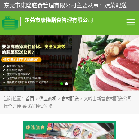
东莞市康隆膳食管理有限公司主要从事：蔬菜配送、食堂承包、企业工厂食堂承包、机关单位食堂承包、调味品配送、粮油配送、干货配送、副食配送、水果配送、海鲜配送等业务，东莞蔬菜配送电话，咨询在线客服。
东莞市康隆膳食管理有限公司
食堂承包
蔬菜配送
粮油配送
鲜肉配送
海鲜配送
食材配送
当前位置：
首页
>
供应商机
>
食材配送
> 大岭山新塘食材配送公司
调料配送
企业工厂食堂承包
操作方便 菜式品种类别多
机关单位食堂承包
调味品配送
干货配送
副食配送