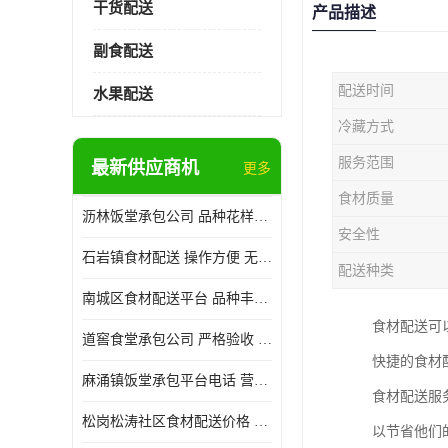
干货配送
产品描述
副食配送
配送时间
水果配送
冷藏方式
服务范围
最新供应商机
更多
食材质量
沥林饭堂承包公司 品种花样丰富 提高员工饮食质量
安全性
石岩镇食材配送 操作方便 无需亲自管理
配送种类
南城区食材配送平台 品种丰富 配送时间较短
食材配送可
道窖食堂承包公司 严格验收 维持供膳品质稳定
快捷的食材
麻涌镇饭堂承包平台电话 营养均衡 定期推出新菜式
食材配送服
松岗松涛社区食材配送价格 搭配均匀 菜式品种类别多
以节省他们