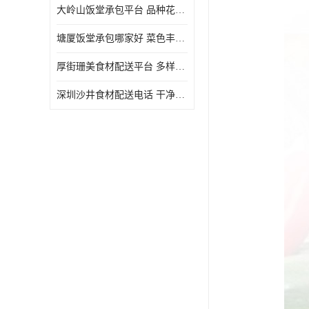
大岭山饭堂承包平台 品种花样丰富 定期推出新菜式
塘厦饭堂承包哪家好 菜色丰富 大幅度降低食材成本
厚街珊美食材配送平台 多样化选择 提高膳食质量
深圳沙井食材配送电话 干净卫生 无需亲自管理