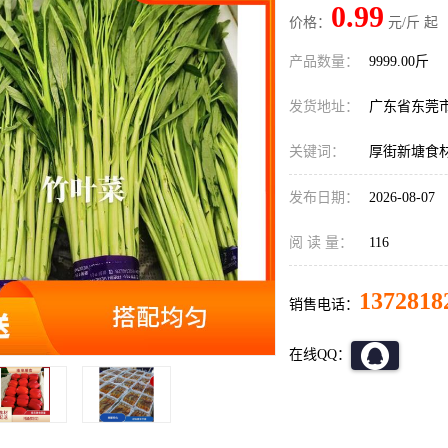
0.99
价格：
元/斤 起
产品数量：
9999.00斤
发货地址：
广东省东莞
关键词：
厚街新塘食
发布日期：
2026-08-07
阅 读 量：
116
1372818
销售电话：
在线QQ：