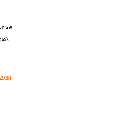
市长安镇
材配送
2938