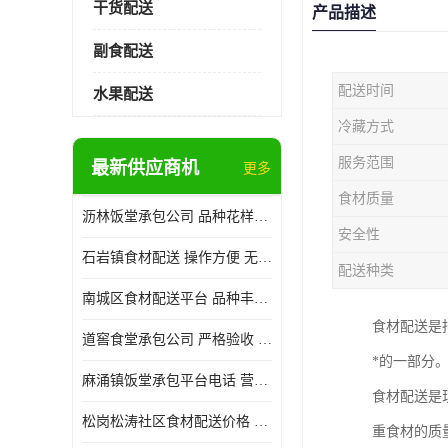
干货配送
产品描述
副食配送
配送时间
水果配送
冷藏方式
服务范围
最新供应商机
更多
食材质量
沥林饭堂承包公司 品种花样丰富 提高员工饮食质量
安全性
石岩镇食材配送 操作方便 无需亲自管理
配送种类
南城区食材配送平台 品种丰富 配送时间较短
食材配送是
道窖食堂承包公司 严格验收 维持供膳品质稳定
*的一部分
麻涌镇饭堂承包平台电话 营养均衡 定期推出新菜式
食材配送是
松岗松涛社区食材配送价格 搭配均匀 菜式品种类别多
重食材的质