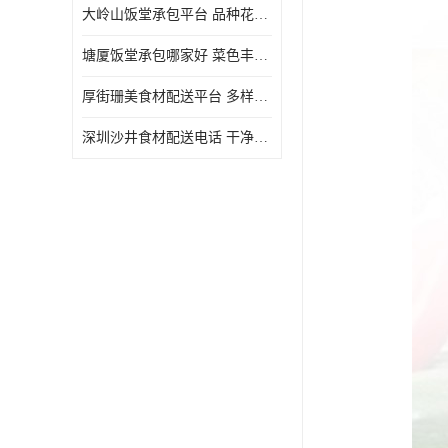
大岭山饭堂承包平台 品种花样丰富 定期推出新菜式
塘厦饭堂承包哪家好 菜色丰富 大幅度降低食材成本
厚街珊美食材配送平台 多样化选择 提高膳食质量
深圳沙井食材配送电话 干净卫生 无需亲自管理