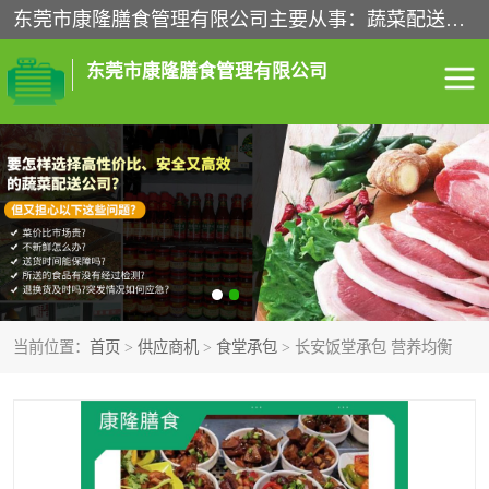
东莞市康隆膳食管理有限公司主要从事：蔬菜配送、食堂承包、企业工厂食堂承包、机关单位食堂承包、调味品配送、粮油配送、干货配送、副食配送、水果配送、海鲜配送等业务，东莞蔬菜配送电话，咨询在线客服。
东莞市康隆膳食管理有限公司
食堂承包
蔬菜配送
粮油配送
鲜肉配送
海鲜配送
食材配送
当前位置：
首页
>
供应商机
>
食堂承包
> 长安饭堂承包 营养均衡
调料配送
企业工厂食堂承包
机关单位食堂承包
调味品配送
干货配送
副食配送