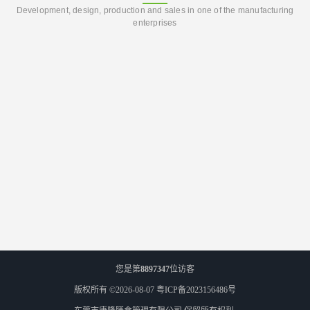
Development, design, production and sales in one of the manufacturing
enterprises
您是第
8897347
位访客
版权所有 ©2026-08-07
粤ICP备2023156486号