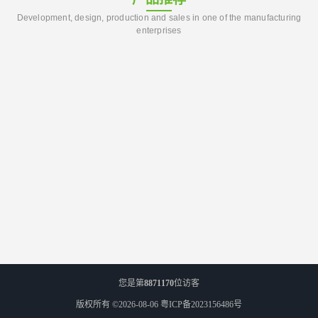
Development, design, production and sales in one of the manufacturing
enterprises
您是第
8871170
位访客
版权所有 ©2026-08-06
粤ICP备2023156486号