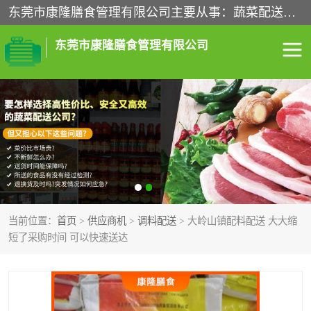
东莞市康隆膳食管理有限公司主要从事：蔬菜配送、食堂承包、企业工厂食堂承包、机关单位食堂承包、调味品配送、粮油配送、干货配送、副食配送、水果配送、海鲜配送等业务，东莞蔬菜配送电话，咨询在线客服。
东莞市康隆膳食管理有限公司
食堂承包
蔬菜配送
粮油配送
鲜肉配送
海鲜配送
食材配送
当前位置：
首页
>
供应商机
>
调料配送
> 大岭山镇配料配送 大大缩
调料配送
企业工厂食堂承包
短了采购时间 可以快速送达
机关单位食堂承包
调味品配送
干货配送
副食配送