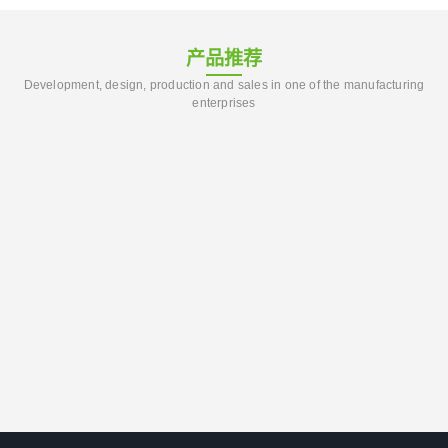
产品推荐
Development, design, production and sales in one of the manufacturing
enterprises