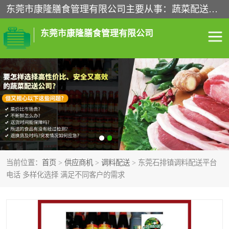
东莞市康隆膳食管理有限公司主要从事：蔬菜配送、食堂承包、企业工厂食堂承包、机关单位食堂承包、调味品配送、粮油配送、干货配送、副食配送、水果配送、海鲜配送等业务，东莞蔬菜配送电话，咨询在线客服。
东莞市康隆膳食管理有限公司
食堂承包
蔬菜配送
粮油配送
鲜肉配送
海鲜配送
食材配送
当前位置：
首页
>
供应商机
>
调料配送
> 东莞石排镇调料配送平台
调料配送
企业工厂食堂承包
电话 多样化选择 满足不同客户的需求
机关单位食堂承包
调味品配送
干货配送
副食配送