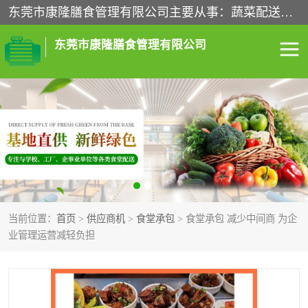
东莞市康隆膳食管理有限公司主要从事：蔬菜配送、食堂承包、企业工厂食堂承包、机关单位食堂承包、调味品配送、粮油配送、干货配送、副食配送、水果配送、海鲜配送等业务，东莞蔬菜配送电话，咨询在线客服。
东莞市康隆膳食管理有限公司
食堂承包
蔬菜配送
粮油配送
鲜肉配送
海鲜配送
食材配送
当前位置：
首页
>
供应商机
>
食堂承包
> 食堂承包 减少中间商 为企
调料配送
企业工厂食堂承包
业管理运营减轻负担
机关单位食堂承包
调味品配送
干货配送
副食配送