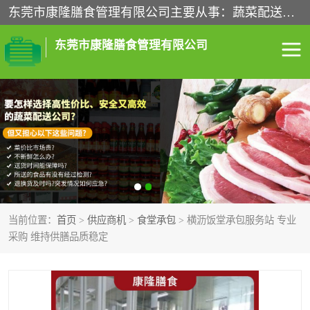
东莞市康隆膳食管理有限公司主要从事：蔬菜配送、食堂承包、企业工厂食堂承包、机关单位食堂承包、调味品配送、粮油配送、干货配送、副食配送、水果配送、海鲜配送等业务，东莞蔬菜配送电话，咨询在线客服。
东莞市康隆膳食管理有限公司
食堂承包
蔬菜配送
粮油配送
鲜肉配送
海鲜配送
食材配送
当前位置：
首页
>
供应商机
>
食堂承包
> 横沥饭堂承包服务站 专业
调料配送
企业工厂食堂承包
采购 维持供膳品质稳定
机关单位食堂承包
调味品配送
干货配送
副食配送