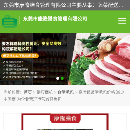
东莞市康隆膳食管理有限公司主要从事：蔬菜配送、食堂承包、企业工厂食堂承包、机关单位食堂承包、调味品配送、粮油配送、干货配送、副食配送、水果配送、海鲜配送等业务，东莞蔬菜配送电话，咨询在线客服。
东莞市康隆膳食管理有限公司
食堂承包
蔬菜配送
粮油配送
鲜肉配送
海鲜配送
食材配送
当前位置：
首页
>
供应商机
>
食堂承包
> 高埗镇饭堂承包价格 减少
调料配送
企业工厂食堂承包
中间商 为企业管理运营减轻负担
机关单位食堂承包
调味品配送
干货配送
副食配送