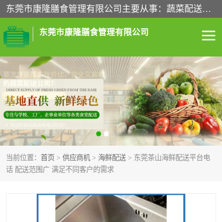
东莞市康隆膳食管理有限公司主要从事：蔬菜配送、食堂承包、企业工厂食堂承包、机关单位食堂承包、调味品配送、粮油配送、干货配送、副食配送、水果配送、海鲜配送等业务，东莞蔬菜配送电话，咨询在线客服。
东莞市康隆膳食管理有限公司
食堂承包
蔬菜配送
粮油配送
鲜肉配送
海鲜配送
食材配送
当前位置：
首页
>
供应商机
>
海鲜配送
> 东莞茶山海鲜配送平台电
调料配送
企业工厂食堂承包
话 配送范围广 满足不同客户的需求
机关单位食堂承包
调味品配送
干货配送
副食配送