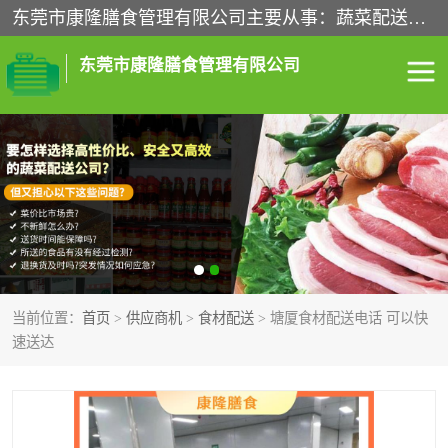
东莞市康隆膳食管理有限公司主要从事：蔬菜配送、食堂承包、企业工厂食堂承包、机关单位食堂承包、调味品配送、粮油配送、干货配送、副食配送、水果配送、海鲜配送等业务，东莞蔬菜配送电话，咨询在线客服。
东莞市康隆膳食管理有限公司
食堂承包
蔬菜配送
粮油配送
鲜肉配送
海鲜配送
食材配送
当前位置：
首页
>
供应商机
>
食材配送
> 塘厦食材配送电话 可以快
调料配送
企业工厂食堂承包
速送达
机关单位食堂承包
调味品配送
干货配送
副食配送