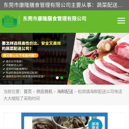
东莞市康隆膳食管理有限公司主要从事：蔬菜配送、食堂承包、企业工厂食堂承包、机关单位食堂承包、调味品配送、粮油配送、干货配送、副食配送、水果配送、海鲜配送等业务，东莞蔬菜配送电话，咨询在线客服。
东莞市康隆膳食管理有限公司
食堂承包
蔬菜配送
粮油配送
鲜肉配送
海鲜配送
食材配送
当前位置：
首页
>
供应商机
>
海鲜配送
> 松岗镇海鲜配送公司电话
调料配送
企业工厂食堂承包
大大缩短了采购时间
机关单位食堂承包
调味品配送
干货配送
副食配送