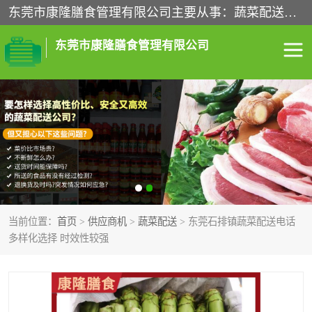
东莞市康隆膳食管理有限公司主要从事：蔬菜配送、食堂承包、企业工厂食堂承包、机关单位食堂承包、调味品配送、粮油配送、干货配送、副食配送、水果配送、海鲜配送等业务，东莞蔬菜配送电话，咨询在线客服。
东莞市康隆膳食管理有限公司
食堂承包
蔬菜配送
粮油配送
鲜肉配送
海鲜配送
食材配送
当前位置：
首页
>
供应商机
>
蔬菜配送
> 东莞石排镇蔬菜配送电话
调料配送
企业工厂食堂承包
多样化选择 时效性较强
机关单位食堂承包
调味品配送
干货配送
副食配送