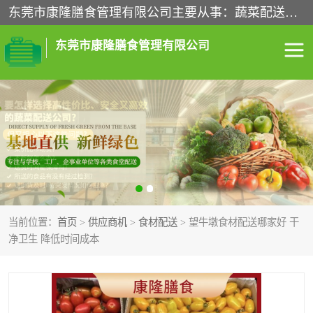
东莞市康隆膳食管理有限公司主要从事：蔬菜配送、食堂承包、企业工厂食堂承包、机关单位食堂承包、调味品配送、粮油配送、干货配送、副食配送、水果配送、海鲜配送等业务，东莞蔬菜配送电话，咨询在线客服。
东莞市康隆膳食管理有限公司
食堂承包
蔬菜配送
粮油配送
鲜肉配送
海鲜配送
食材配送
当前位置：
首页
>
供应商机
>
食材配送
> 望牛墩食材配送哪家好 干
调料配送
企业工厂食堂承包
净卫生 降低时间成本
机关单位食堂承包
调味品配送
干货配送
副食配送