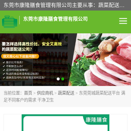
东莞市康隆膳食管理有限公司主要从事：蔬菜配送、食堂承包、企业工厂食堂承包、机关单位食堂承包、调味品配送、粮油配送、干货配送、副食配送、水果配送、海鲜配送等业务，东莞蔬菜配送电话，咨询在线客服。
东莞市康隆膳食管理有限公司
食堂承包
蔬菜配送
粮油配送
鲜肉配送
海鲜配送
食材配送
当前位置：
首页
>
供应商机
>
蔬菜配送
> 东莞莞城蔬菜配送平台 满
调料配送
企业工厂食堂承包
足不同客户的需求 干净卫生
机关单位食堂承包
调味品配送
干货配送
副食配送