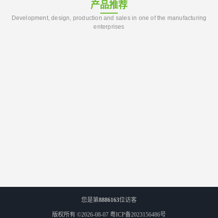
产品推荐
Development, design, production and sales in one of the manufacturing
enterprises
您是第
8886163
位访客
版权所有 ©2026-08-07
粤ICP备2023156486号