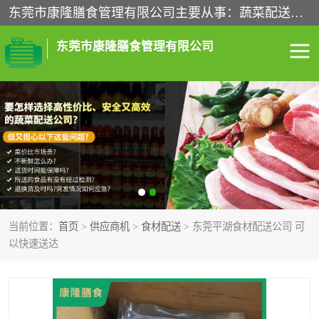
东莞市康隆膳食管理有限公司主要从事：蔬菜配送、食堂承包、企业工厂食堂承包、机关单位食堂承包、调味品配送、粮油配送、干货配送、副食配送、水果配送、海鲜配送等业务，东莞蔬菜配送电话，咨询在线客服。
东莞市康隆膳食管理有限公司
食堂承包
蔬菜配送
粮油配送
鲜肉配送
海鲜配送
食材配送
当前位置：
首页
>
供应商机
>
食材配送
> 东莞平湖食材配送公司 可
调料配送
企业工厂食堂承包
以快速送达
机关单位食堂承包
调味品配送
干货配送
副食配送