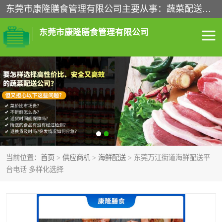
东莞市康隆膳食管理有限公司主要从事：蔬菜配送、食堂承包、企业工厂食堂承包、机关单位食堂承包、调味品配送、粮油配送、干货配送、副食配送、水果配送、海鲜配送等业务，东莞蔬菜配送电话，咨询在线客服。
东莞市康隆膳食管理有限公司
食堂承包
蔬菜配送
粮油配送
鲜肉配送
海鲜配送
食材配送
当前位置：
首页
>
供应商机
>
海鲜配送
> 东莞万江街道海鲜配送平
调料配送
企业工厂食堂承包
台电话 多样化选择
机关单位食堂承包
调味品配送
干货配送
副食配送