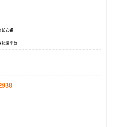
市长安镇
菜配送平台
2938