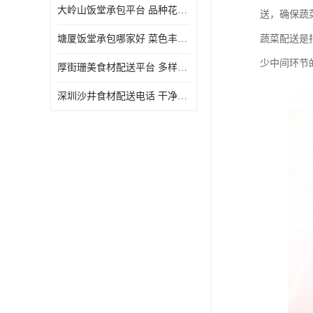
大岭山饭堂承包平台 品种花样丰富 定期推出新菜式
送，确保蔬
塘厦饭堂承包哪家好 菜色丰富 大幅度降低食材成本
蔬菜配送是
少中间环节
厚街珊美食材配送平台 多样化选择 提高膳食质量
深圳沙井食材配送电话 干净卫生 无需亲自管理