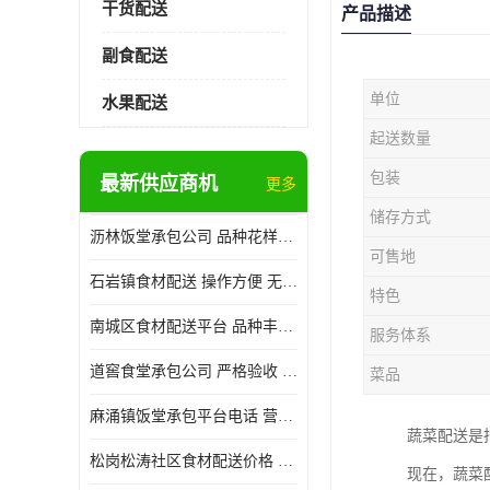
干货配送
产品描述
副食配送
单位
水果配送
起送数量
包装
最新供应商机
更多
储存方式
沥林饭堂承包公司 品种花样丰富 提高员工饮食质量
可售地
石岩镇食材配送 操作方便 无需亲自管理
特色
南城区食材配送平台 品种丰富 配送时间较短
服务体系
道窖食堂承包公司 严格验收 维持供膳品质稳定
菜品
麻涌镇饭堂承包平台电话 营养均衡 定期推出新菜式
蔬菜配送是
松岗松涛社区食材配送价格 搭配均匀 菜式品种类别多
现在，蔬菜