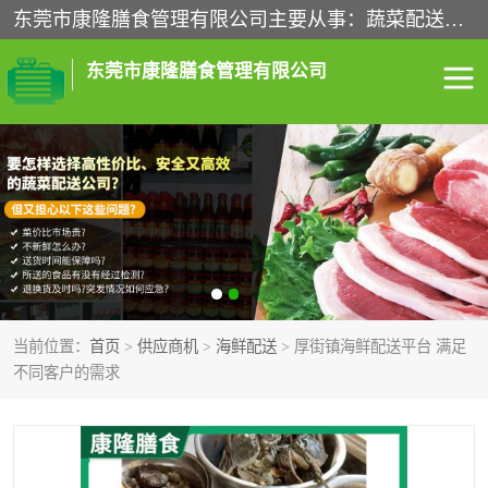
东莞市康隆膳食管理有限公司主要从事：蔬菜配送、食堂承包、企业工厂食堂承包、机关单位食堂承包、调味品配送、粮油配送、干货配送、副食配送、水果配送、海鲜配送等业务，东莞蔬菜配送电话，咨询在线客服。
东莞市康隆膳食管理有限公司
食堂承包
蔬菜配送
粮油配送
鲜肉配送
海鲜配送
食材配送
当前位置：
首页
>
供应商机
>
海鲜配送
> 厚街镇海鲜配送平台 满足
调料配送
企业工厂食堂承包
不同客户的需求
机关单位食堂承包
调味品配送
干货配送
副食配送