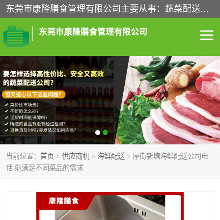
东莞市康隆膳食管理有限公司主要从事：蔬菜配送、食堂承包、企业工厂食堂承包、机关单位食堂承包、调味品配送、粮油配送、干货配送、副食配送、水果配送、海鲜配送等业务，东莞蔬菜配送电话，咨询在线客服。
东莞市康隆膳食管理有限公司
食堂承包
蔬菜配送
粮油配送
鲜肉配送
海鲜配送
食材配送
当前位置：
首页
>
供应商机
>
海鲜配送
> 厚街新塘海鲜配送公司电
调料配送
企业工厂食堂承包
话 能满足不同菜品的需求
机关单位食堂承包
调味品配送
干货配送
副食配送