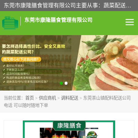
东莞市康隆膳食管理有限公司主要从事：蔬菜配送、食堂承包、企业工厂食堂承包、机关单位食堂承包、调味品配送、粮油配送、干货配送、副食配送、水果配送、海鲜配送等业务，东莞蔬菜配送电话，咨询在线客服。
东莞市康隆膳食管理有限公司
食堂承包
蔬菜配送
粮油配送
鲜肉配送
海鲜配送
食材配送
当前位置：
首页
>
供应商机
>
调料配送
> 东莞茶山镇配料配送公司
调料配送
企业工厂食堂承包
电话 可以随时随地下单
机关单位食堂承包
调味品配送
干货配送
副食配送