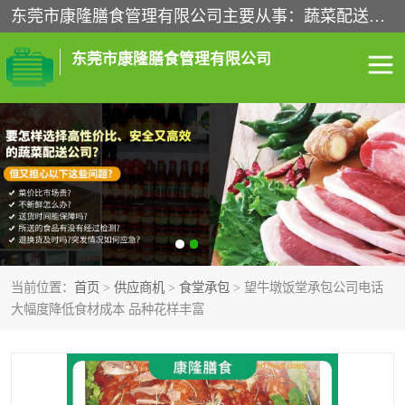
东莞市康隆膳食管理有限公司主要从事：蔬菜配送、食堂承包、企业工厂食堂承包、机关单位食堂承包、调味品配送、粮油配送、干货配送、副食配送、水果配送、海鲜配送等业务，东莞蔬菜配送电话，咨询在线客服。
东莞市康隆膳食管理有限公司
食堂承包
蔬菜配送
粮油配送
鲜肉配送
海鲜配送
食材配送
当前位置：
首页
>
供应商机
>
食堂承包
> 望牛墩饭堂承包公司电话
调料配送
企业工厂食堂承包
大幅度降低食材成本 品种花样丰富
机关单位食堂承包
调味品配送
干货配送
副食配送