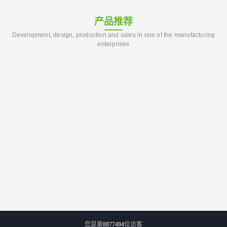
产品推荐
Development, design, production and sales in one of the manufacturing
enterprises
您是第
8877494
位访客