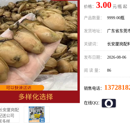
3.00
价格：
元/瓶 起
产品数量：
9999.00瓶
发货地址：
广东省东莞
关键词：
长安厦岗配
发布日期：
2026-08-06
阅 读 量：
86
1372818
销售电话：
在线QQ：