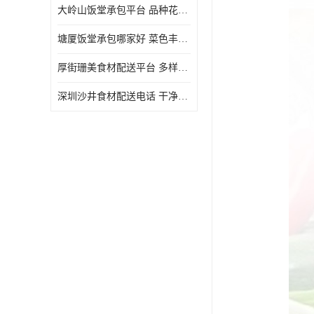
大岭山饭堂承包平台 品种花样丰富 定期推出新菜式
塘厦饭堂承包哪家好 菜色丰富 大幅度降低食材成本
厚街珊美食材配送平台 多样化选择 提高膳食质量
深圳沙井食材配送电话 干净卫生 无需亲自管理