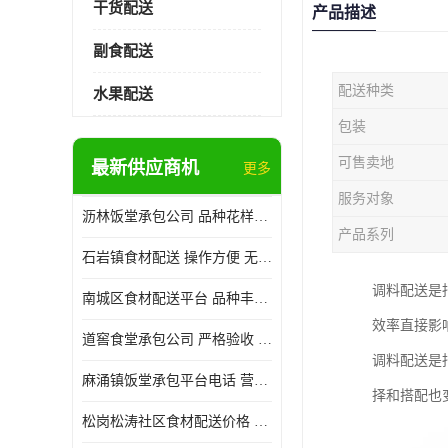
干货配送
产品描述
副食配送
配送种类
水果配送
包装
可售卖地
最新供应商机
更多
服务对象
沥林饭堂承包公司 品种花样丰富 提高员工饮食质量
产品系列
石岩镇食材配送 操作方便 无需亲自管理
调料配送是
南城区食材配送平台 品种丰富 配送时间较短
效率直接影
道窖食堂承包公司 严格验收 维持供膳品质稳定
调料配送是
麻涌镇饭堂承包平台电话 营养均衡 定期推出新菜式
择和搭配也
松岗松涛社区食材配送价格 搭配均匀 菜式品种类别多