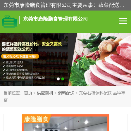
东莞市康隆膳食管理有限公司主要从事：蔬菜配送、食堂承包、企业工厂食堂承包、机关单位食堂承包、调味品配送、粮油配送、干货配送、副食配送、水果配送、海鲜配送等业务，东莞蔬菜配送电话，咨询在线客服。
东莞市康隆膳食管理有限公司
食堂承包
蔬菜配送
粮油配送
鲜肉配送
海鲜配送
食材配送
当前位置：
首页
>
供应商机
>
调料配送
> 东莞石排调料配送 品种丰
调料配送
企业工厂食堂承包
富
机关单位食堂承包
调味品配送
干货配送
副食配送