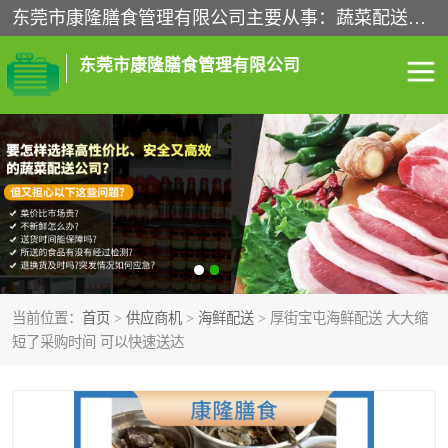
东莞市康隆膳食管理有限公司主要从事：蔬菜配送、食堂承包、企业工厂食堂承包、机关单位食堂承包、调味品配送、粮油配送、干货配送、副食配送、水果配送、海鲜配送等业务，东莞蔬菜配送电话，咨询在线客服。
东莞市康隆膳食管理有限公司
食堂承包
蔬菜配送
粮油配送
鲜肉配送
海鲜配送
食材配送
当前位置：
首页
>
供应商机
>
海鲜配送
> 厚街宝屯海鲜配送 大大缩
调料配送
企业工厂食堂承包
短了采购时间 可以快速送达
机关单位食堂承包
调味品配送
干货配送
副食配送