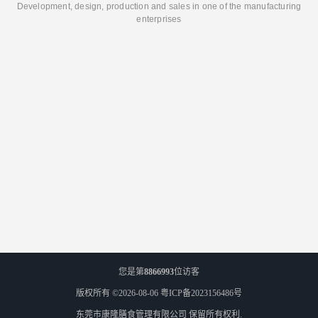
Development, design, production and sales in one of the manufacturing
enterprises
您是第
8866993
位访客
版权所有 ©2026-08-06
粤ICP备2023156486号
东莞市康隆膳食管理有限公司
保留所有权利.