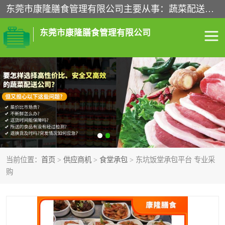
东莞市康隆膳食管理有限公司主要从事：蔬菜配送、食堂承包、企业工厂食堂承包、机关单位食堂承包、调味品配送、粮油配送、干货配送、副食配送、水果配送、海鲜配送等业务，东莞蔬菜配送电话，咨询在线客服。
东莞市康隆膳食管理有限公司
食堂承包
蔬菜配送
粮油配送
鲜肉配送
海鲜配送
食材配送
当前位置：
首页
>
供应商机
>
食堂承包
> 东坑饭堂承包平台 专业采
调料配送
企业工厂食堂承包
购
机关单位食堂承包
调味品配送
干货配送
副食配送