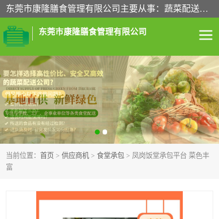
东莞市康隆膳食管理有限公司主要从事：蔬菜配送、食堂承包、企业工厂食堂承包、机关单位食堂承包、调味品配送、粮油配送、干货配送、副食配送、水果配送、海鲜配送等业务，东莞蔬菜配送电话，咨询在线客服。
东莞市康隆膳食管理有限公司
食堂承包
蔬菜配送
粮油配送
鲜肉配送
海鲜配送
食材配送
当前位置：
首页
>
供应商机
>
食堂承包
> 凤岗饭堂承包平台 菜色丰
调料配送
企业工厂食堂承包
富
机关单位食堂承包
调味品配送
干货配送
副食配送