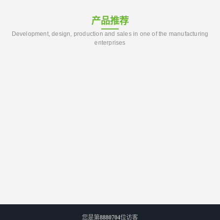
产品推荐
Development, design, production and sales in one of the manufacturing
enterprises
您是第
8880704
位访客