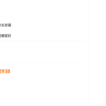
市长安镇
送哪家好
2938