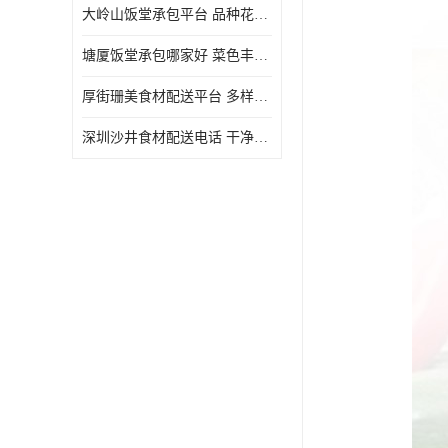
大岭山饭堂承包平台 品种花样丰富 定期推出新菜式
塘厦饭堂承包哪家好 菜色丰富 大幅度降低食材成本
厚街珊美食材配送平台 多样化选择 提高膳食质量
深圳沙井食材配送电话 干净卫生 无需亲自管理