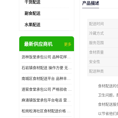
干货配送
产品描述
副食配送
配送时间
水果配送
冷藏方式
服务范围
最新供应商机
更多
食材质量
沥林饭堂承包公司 品种花样丰富 提高员工饮食质量
安全性
石岩镇食材配送 操作方便 无需亲自管理
配送种类
南城区食材配送平台 品种丰富 配送时间较短
食材配送的
道窖食堂承包公司 严格验收 维持供膳品质稳定
卫生问题，
麻涌镇饭堂承包平台电话 营养均衡 定期推出新菜式
食材配送服
松岗松涛社区食材配送价格 搭配均匀 菜式品种类别多
以节省他们