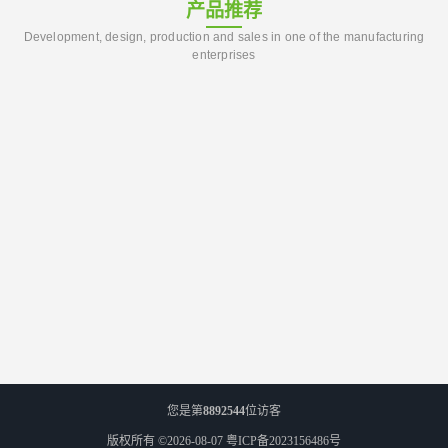
产品推荐
Development, design, production and sales in one of the manufacturing
enterprises
您是第
8892544
位访客
版权所有 ©2026-08-07
粤ICP备2023156486号