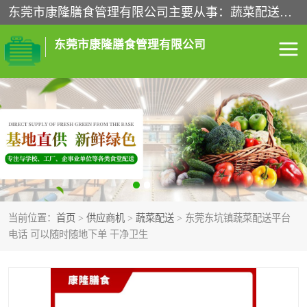
东莞市康隆膳食管理有限公司主要从事：蔬菜配送、食堂承包、企业工厂食堂承包、机关单位食堂承包、调味品配送、粮油配送、干货配送、副食配送、水果配送、海鲜配送等业务，东莞蔬菜配送电话，咨询在线客服。
东莞市康隆膳食管理有限公司
食堂承包
蔬菜配送
粮油配送
鲜肉配送
海鲜配送
食材配送
当前位置：
首页
>
供应商机
>
蔬菜配送
> 东莞东坑镇蔬菜配送平台
调料配送
企业工厂食堂承包
电话 可以随时随地下单 干净卫生
机关单位食堂承包
调味品配送
干货配送
副食配送