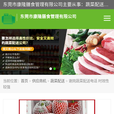
东莞市康隆膳食管理有限公司主要从事：蔬菜配送、食堂承包、企业工厂食堂承包、机关单位食堂承包、调味品配送、粮油配送、干货配送、副食配送、水果配送、海鲜配送等业务，东莞蔬菜配送电话，咨询在线客服。
东莞市康隆膳食管理有限公司
食堂承包
蔬菜配送
粮油配送
鲜肉配送
海鲜配送
食材配送
当前位置：
首页
>
供应商机
>
蔬菜配送
> 谢岗蔬菜配送电话 时效性
调料配送
企业工厂食堂承包
较强
机关单位食堂承包
调味品配送
干货配送
副食配送