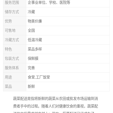
服务范围
企事业单位、学校、医院等
储存方式
冷藏
优势
物美价廉
可售地
全国
冷藏方式
低温冷藏
特色
菜品多样
包装方式
保鲜膜
服务体系
完善
用途
食堂,工厂饭堂
菜品
新鲜
蔬菜配送是指将新鲜的蔬菜从农田或批发市场运输到消
费者手中的过程。随着人们对健康饮食的重视，蔬菜配