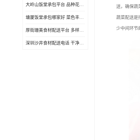
大岭山饭堂承包平台 品种花样丰富 定期推出新菜式
送，确保蔬
塘厦饭堂承包哪家好 菜色丰富 大幅度降低食材成本
蔬菜配送是
少中间环节
厚街珊美食材配送平台 多样化选择 提高膳食质量
深圳沙井食材配送电话 干净卫生 无需亲自管理