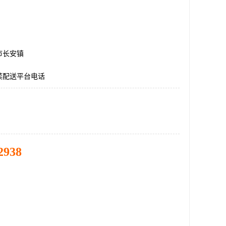
市长安镇
菜配送平台电话
2938