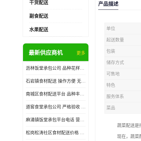
干货配送
产品描述
副食配送
单位
水果配送
起送数量
包装
最新供应商机
更多
储存方式
沥林饭堂承包公司 品种花样丰富 提高员工饮食质量
可售地
石岩镇食材配送 操作方便 无需亲自管理
特色
南城区食材配送平台 品种丰富 配送时间较短
服务体系
道窖食堂承包公司 严格验收 维持供膳品质稳定
菜品
麻涌镇饭堂承包平台电话 营养均衡 定期推出新菜式
蔬菜配送是
松岗松涛社区食材配送价格 搭配均匀 菜式品种类别多
现在，蔬菜