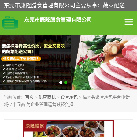
东莞市康隆膳食管理有限公司主要从事：蔬菜配送、食堂承包、企业工厂食堂承包、机关单位食堂承包、调味品配送、粮油配送、干货配送、副食配送、水果配送、海鲜配送等业务，东莞蔬菜配送电话，咨询在线客服。
东莞市康隆膳食管理有限公司
食堂承包
蔬菜配送
粮油配送
鲜肉配送
海鲜配送
食材配送
当前位置：
首页
>
供应商机
>
食堂承包
> 樟木头饭堂承包平台电话
调料配送
企业工厂食堂承包
减少中间商 为企业管理运营减轻负担
机关单位食堂承包
调味品配送
干货配送
副食配送