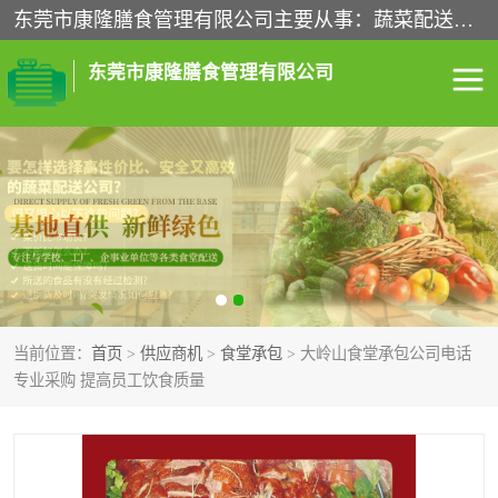
东莞市康隆膳食管理有限公司主要从事：蔬菜配送、食堂承包、企业工厂食堂承包、机关单位食堂承包、调味品配送、粮油配送、干货配送、副食配送、水果配送、海鲜配送等业务，东莞蔬菜配送电话，咨询在线客服。
东莞市康隆膳食管理有限公司
食堂承包
蔬菜配送
粮油配送
鲜肉配送
海鲜配送
食材配送
当前位置：
首页
>
供应商机
>
食堂承包
> 大岭山食堂承包公司电话
调料配送
企业工厂食堂承包
专业采购 提高员工饮食质量
机关单位食堂承包
调味品配送
干货配送
副食配送