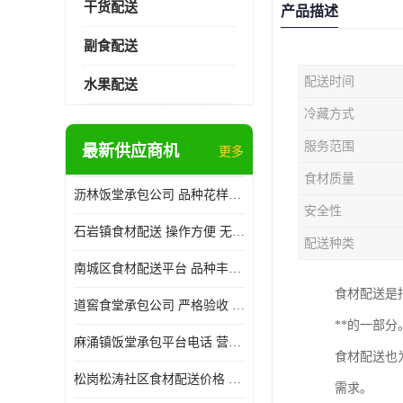
干货配送
产品描述
副食配送
配送时间
水果配送
冷藏方式
服务范围
最新供应商机
更多
食材质量
沥林饭堂承包公司 品种花样丰富 提高员工饮食质量
安全性
石岩镇食材配送 操作方便 无需亲自管理
配送种类
南城区食材配送平台 品种丰富 配送时间较短
食材配送是
道窖食堂承包公司 严格验收 维持供膳品质稳定
**的一部分
麻涌镇饭堂承包平台电话 营养均衡 定期推出新菜式
食材配送也
松岗松涛社区食材配送价格 搭配均匀 菜式品种类别多
需求。