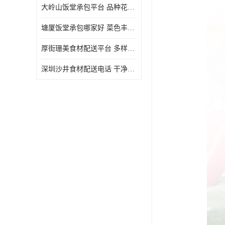
大岭山饭堂承包平台 品种花样丰富 定期推出新菜式
塘厦饭堂承包哪家好 菜色丰富 大幅度降低食材成本
厚街珊美食材配送平台 多样化选择 提高膳食质量
深圳沙井食材配送电话 干净卫生 无需亲自管理