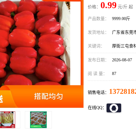
0.99
价格：
元/斤 起
产品数量：
9999.00斤
发货地址：
广东省东莞
关键词：
厚街三屯食
发布日期：
2026-08-07
阅 读 量：
87
1372818
销售电话：
在线QQ：