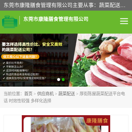
东莞市康隆膳食管理有限公司主要从事：蔬菜配送、食堂承包、企业工厂食堂承包、机关单位食堂承包、调味品配送、粮油配送、干货配送、副食配送、水果配送、海鲜配送等业务，东莞蔬菜配送电话，咨询在线客服。
东莞市康隆膳食管理有限公司
食堂承包
蔬菜配送
粮油配送
鲜肉配送
海鲜配送
食材配送
当前位置：
首页
>
供应商机
>
蔬菜配送
> 厚街陈屋蔬菜配送平台电
调料配送
企业工厂食堂承包
话 时效性较强 多样化选择
机关单位食堂承包
调味品配送
干货配送
副食配送