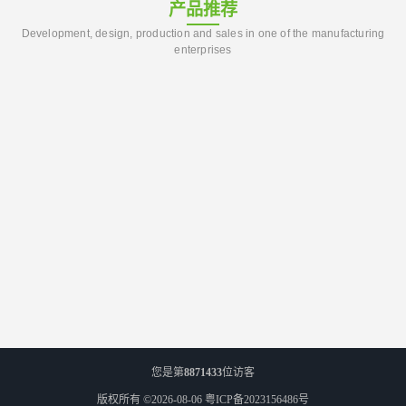
产品推荐
Development, design, production and sales in one of the manufacturing
enterprises
您是第
8871433
位访客
版权所有 ©2026-08-06
粤ICP备2023156486号