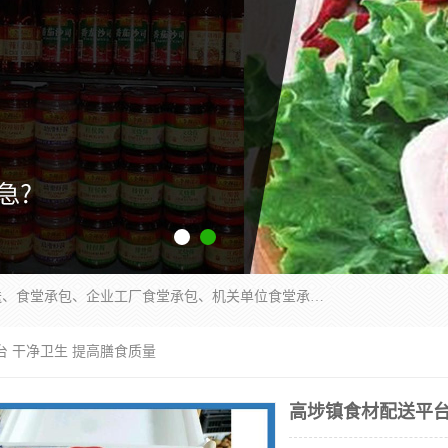
东莞市康隆膳食管理有限公司主要从事：蔬菜配送、食堂承包、企业工厂食堂承包、机关单位食堂承包、调味品配送、粮油配送、干货配送、副食配送、水果配送、海鲜配送等业务，东莞蔬菜配送电话，咨询在线客服。
台 干净卫生 提高膳食质量
高埗镇食材配送平台