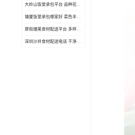
大岭山饭堂承包平台 品种花样丰富 定期推出新菜式
塘厦饭堂承包哪家好 菜色丰富 大幅度降低食材成本
厚街珊美食材配送平台 多样化选择 提高膳食质量
深圳沙井食材配送电话 干净卫生 无需亲自管理