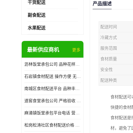
干货配送
产品描述
副食配送
配送时间
水果配送
冷藏方式
服务范围
最新供应商机
更多
食材质量
沥林饭堂承包公司 品种花样丰富 提高员工饮食质量
安全性
石岩镇食材配送 操作方便 无需亲自管理
配送种类
南城区食材配送平台 品种丰富 配送时间较短
食材配送可
道窖食堂承包公司 严格验收 维持供膳品质稳定
快捷的食材
麻涌镇饭堂承包平台电话 营养均衡 定期推出新菜式
食材配送是
松岗松涛社区食材配送价格 搭配均匀 菜式品种类别多
材，避免了