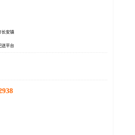
市长安镇
配送平台
2938