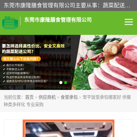
东莞市康隆膳食管理有限公司主要从事：蔬菜配送、食堂承包、企业工厂食堂承包、机关单位食堂承包、调味品配送、粮油配送、干货配送、副食配送、水果配送、海鲜配送等业务，东莞蔬菜配送电话，咨询在线客服。
东莞市康隆膳食管理有限公司
食堂承包
蔬菜配送
粮油配送
鲜肉配送
海鲜配送
食材配送
当前位置：
首页
>
供应商机
>
食堂承包
> 常平饭堂承包哪家好 供餐
调料配送
企业工厂食堂承包
种类多样化 专业采购
机关单位食堂承包
调味品配送
干货配送
副食配送