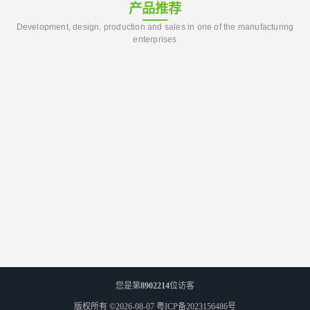
产品推荐
Development, design, production and sales in one of the manufacturing
enterprises
您是第
8902214
位访客
版权所有 ©2026-08-07
粤ICP备2023156486号