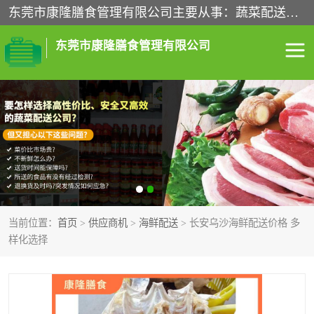
东莞市康隆膳食管理有限公司主要从事：蔬菜配送、食堂承包、企业工厂食堂承包、机关单位食堂承包、调味品配送、粮油配送、干货配送、副食配送、水果配送、海鲜配送等业务，东莞蔬菜配送电话，咨询在线客服。
东莞市康隆膳食管理有限公司
食堂承包
蔬菜配送
粮油配送
鲜肉配送
海鲜配送
食材配送
当前位置：
首页
>
供应商机
>
海鲜配送
> 长安乌沙海鲜配送价格 多
调料配送
企业工厂食堂承包
样化选择
机关单位食堂承包
调味品配送
干货配送
副食配送