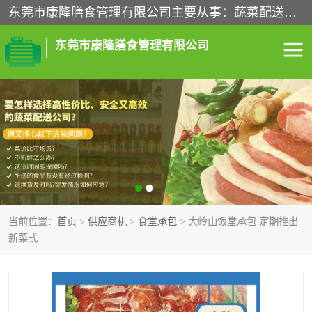
东莞市康隆膳食管理有限公司主要从事：蔬菜配送、食堂承包、企业工厂食堂承包、机关单位食堂承包、调味品配送、粮油配送、干货配送、副食配送、水果配送、海鲜配送等业务，东莞蔬菜配送电话，咨询在线客服。
东莞市康隆膳食管理有限公司
食堂承包
蔬菜配送
粮油配送
鲜肉配送
海鲜配送
食材配送
当前位置：
首页
>
供应商机
>
食堂承包
> 大岭山饭堂承包 定期推出
调料配送
企业工厂食堂承包
新菜式
机关单位食堂承包
调味品配送
干货配送
副食配送