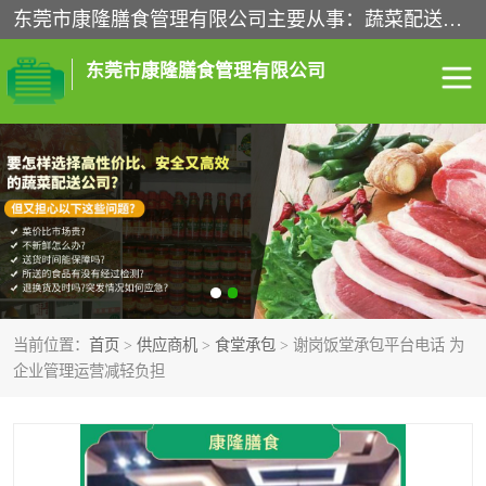
东莞市康隆膳食管理有限公司主要从事：蔬菜配送、食堂承包、企业工厂食堂承包、机关单位食堂承包、调味品配送、粮油配送、干货配送、副食配送、水果配送、海鲜配送等业务，东莞蔬菜配送电话，咨询在线客服。
东莞市康隆膳食管理有限公司
食堂承包
蔬菜配送
粮油配送
鲜肉配送
海鲜配送
食材配送
当前位置：
首页
>
供应商机
>
食堂承包
> 谢岗饭堂承包平台电话 为
调料配送
企业工厂食堂承包
企业管理运营减轻负担
机关单位食堂承包
调味品配送
干货配送
副食配送