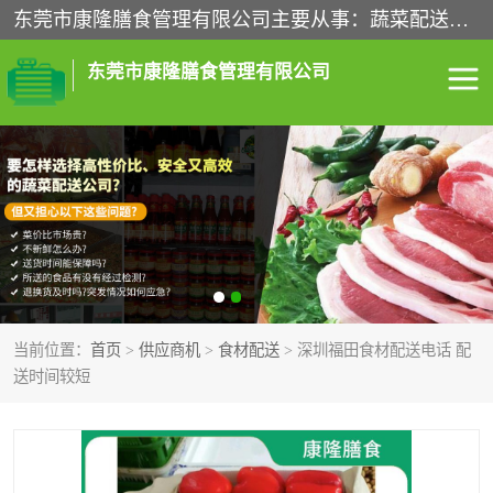
东莞市康隆膳食管理有限公司主要从事：蔬菜配送、食堂承包、企业工厂食堂承包、机关单位食堂承包、调味品配送、粮油配送、干货配送、副食配送、水果配送、海鲜配送等业务，东莞蔬菜配送电话，咨询在线客服。
东莞市康隆膳食管理有限公司
食堂承包
蔬菜配送
粮油配送
鲜肉配送
海鲜配送
食材配送
当前位置：
首页
>
供应商机
>
食材配送
> 深圳福田食材配送电话 配
调料配送
企业工厂食堂承包
送时间较短
机关单位食堂承包
调味品配送
干货配送
副食配送