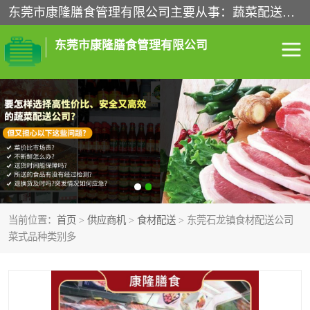
东莞市康隆膳食管理有限公司主要从事：蔬菜配送、食堂承包、企业工厂食堂承包、机关单位食堂承包、调味品配送、粮油配送、干货配送、副食配送、水果配送、海鲜配送等业务，东莞蔬菜配送电话，咨询在线客服。
东莞市康隆膳食管理有限公司
食堂承包
蔬菜配送
粮油配送
鲜肉配送
海鲜配送
食材配送
当前位置：
首页
>
供应商机
>
食材配送
> 东莞石龙镇食材配送公司
调料配送
企业工厂食堂承包
菜式品种类别多
机关单位食堂承包
调味品配送
干货配送
副食配送