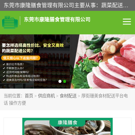
东莞市康隆膳食管理有限公司主要从事：蔬菜配送、食堂承包、企业工厂食堂承包、机关单位食堂承包、调味品配送、粮油配送、干货配送、副食配送、水果配送、海鲜配送等业务，东莞蔬菜配送电话，咨询在线客服。
东莞市康隆膳食管理有限公司
食堂承包
蔬菜配送
粮油配送
鲜肉配送
海鲜配送
食材配送
当前位置：
首页
>
供应商机
>
食材配送
> 厚街珊美食材配送平台电
调料配送
企业工厂食堂承包
话 操作方便
机关单位食堂承包
调味品配送
干货配送
副食配送