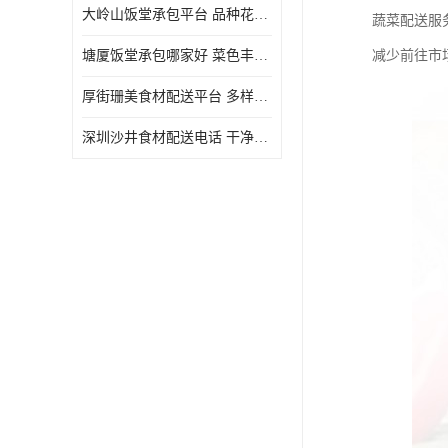
大岭山饭堂承包平台 品种花样丰富 定期推出新菜式
蔬菜配送服
塘厦饭堂承包哪家好 菜色丰富 大幅度降低食材成本
减少前往市
厚街珊美食材配送平台 多样化选择 提高膳食质量
深圳沙井食材配送电话 干净卫生 无需亲自管理