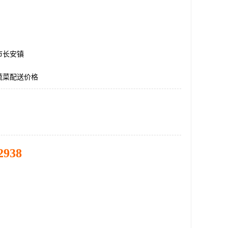
市长安镇
蔬菜配送价格
2938