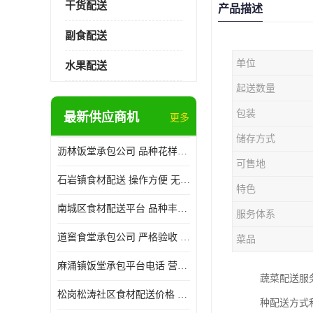
干货配送
产品描述
副食配送
单位
水果配送
起送数量
包装
最新供应商机
更多
储存方式
沥林饭堂承包公司 品种花样丰富 提高员工饮食质量
可售地
石岩镇食材配送 操作方便 无需亲自管理
特色
南城区食材配送平台 品种丰富 配送时间较短
服务体系
道窖食堂承包公司 严格验收 维持供膳品质稳定
菜品
麻涌镇饭堂承包平台电话 营养均衡 定期推出新菜式
蔬菜配送服
松岗松涛社区食材配送价格 搭配均匀 菜式品种类别多
种配送方式