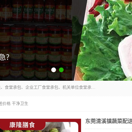
东莞市康隆膳食管理有限公司主要从事：蔬菜配送、食堂承包、企业工厂食堂承包、机关单位食堂承包、调味品配送、粮油配送、干货配送、副食配送、水果配送、海鲜配送等业务，东莞蔬菜配送电话，咨询在线客服。
送价格 干净卫生
东莞清溪镇蔬菜配送