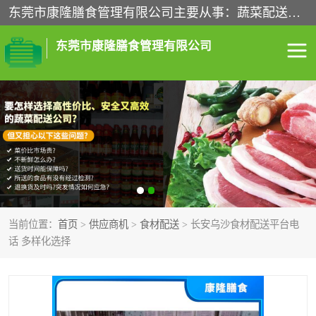
东莞市康隆膳食管理有限公司主要从事：蔬菜配送、食堂承包、企业工厂食堂承包、机关单位食堂承包、调味品配送、粮油配送、干货配送、副食配送、水果配送、海鲜配送等业务，东莞蔬菜配送电话，咨询在线客服。
东莞市康隆膳食管理有限公司
食堂承包
蔬菜配送
粮油配送
鲜肉配送
海鲜配送
食材配送
当前位置：
首页
>
供应商机
>
食材配送
> 长安乌沙食材配送平台电
调料配送
企业工厂食堂承包
话 多样化选择
机关单位食堂承包
调味品配送
干货配送
副食配送