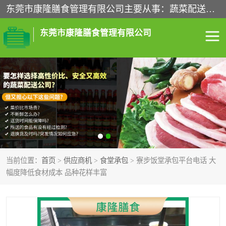
东莞市康隆膳食管理有限公司主要从事：蔬菜配送、食堂承包、企业工厂食堂承包、机关单位食堂承包、调味品配送、粮油配送、干货配送、副食配送、水果配送、海鲜配送等业务，东莞蔬菜配送电话，咨询在线客服。
东莞市康隆膳食管理有限公司
食堂承包
蔬菜配送
粮油配送
鲜肉配送
海鲜配送
食材配送
当前位置：
首页
>
供应商机
>
食堂承包
> 寮步饭堂承包平台电话 大
调料配送
企业工厂食堂承包
幅度降低食材成本 品种花样丰富
机关单位食堂承包
调味品配送
干货配送
副食配送