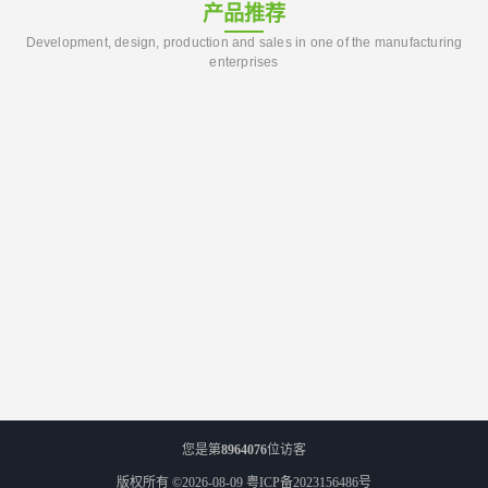
产品推荐
Development, design, production and sales in one of the manufacturing
enterprises
您是第
8964076
位访客
版权所有 ©2026-08-09
粤ICP备2023156486号